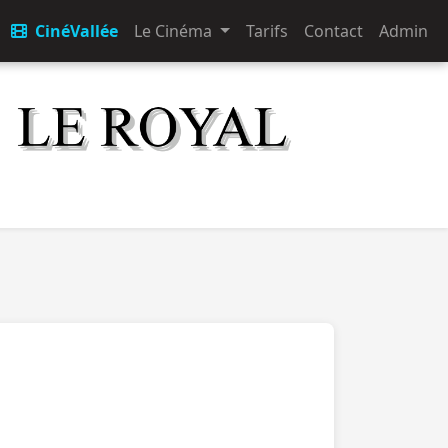
CinéVallée
Le Cinéma
Tarifs
Contact
Admin