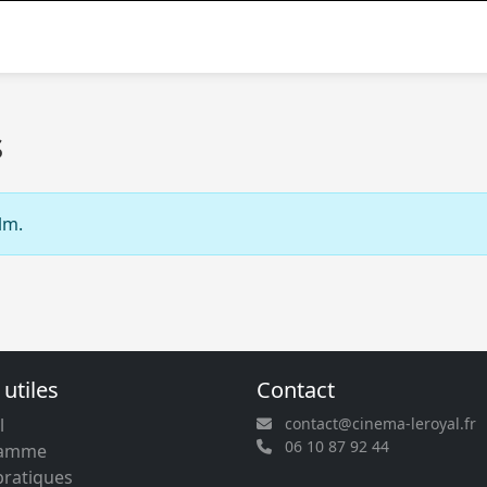
s
lm.
 utiles
Contact
l
contact@cinema-leroyal.fr
06 10 87 92 44
ramme
pratiques