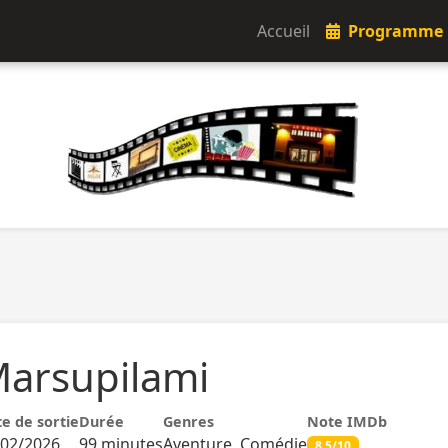
Accueil
Programme
arsupilami
e de sortie
Durée
Genres
Note IMDb
/02/2026
99 minutes
Aventure, Comédie
8.5/10